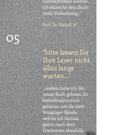
unterschreiben könnte...
ich wünsche dem Buch
weite Verbreitung..."
Prof. Dr. Rudolf W.
05
"bitte lassen Sie
Ihre Leser nicht
allzu lange
warten..."
...soeben habe ich Ihr
neues Buch gelesen. Es
beeindruckte mich
genauso, wie die zwei
Vorgänger-Bände,
welche ich damals
gleich nach dem
Erscheinen ebenfalls