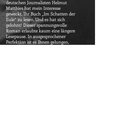
deutschen Journalisten Helmut
Matthies hat mein Interesse
geweckt, Ihr Buch „Im Schatten der
Eule“ zu lesen. Und es hat sich
gelohnt! Dieser spannungsvolle
Roman erlaubte kaum eine längere
Lesepause. In ausgesprochener
Perfektion ist es Ihnen gelungen,
aktuelles politisches Geschehen mit
einer einfühlenden Liebesgeschichte
zu verknüpfen und
unterschiedlichste Charaktere
psychologisch zu analysieren. Jedes
Kapitel ein Gewinn! Die wertvollsten
Dialoge sind die Konfrontativen
zwischen dem an Jesus Christus
Glaubenden und Vertretern dunkler
Mächte.
Ein wenig überspitzt empfand ich
hingegen die Darstellung der
charakterlichen Reife der
Jugendlichen, die wohl kaum der
gymnasialen Wirklichkeit unserer
Gesellschaft entspricht. Ihre