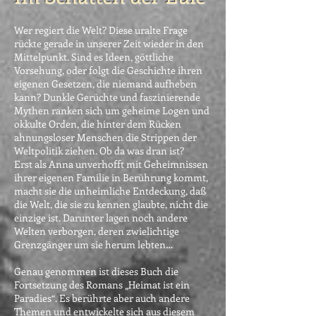
Wer regiert die Welt? Diese uralte Frage
rückte gerade in unserer Zeit wieder in den
Mittelpunkt. Sind es Ideen, göttliche
Vorsehung, oder folgt die Geschichte ihren
eigenen Gesetzen, die niemand aufheben
kann? Dunkle Gerüchte und faszinierende
Mythen ranken sich um geheime Logen und
okkulte Orden, die hinter dem Rücken
ahnungsloser Menschen die Strippen der
Weltpolitik ziehen. Ob da was dran ist?
Erst als Anna unverhofft mit Geheimnissen
ihrer eigenen Familie in Berührung kommt,
macht sie die unheimliche Entdeckung, daß
die Welt, die sie zu kennen glaubte, nicht die
einzige ist. Darunter lagen noch andere
Welten verborgen, deren zwielichtige
Grenzgänger um sie herum lebten…
Genau genommen ist dieses Buch die
Fortsetzung des Romans „Heimat ist ein
Paradies“. Es berührte aber auch andere
Themen und entwickelte sich aus diesem