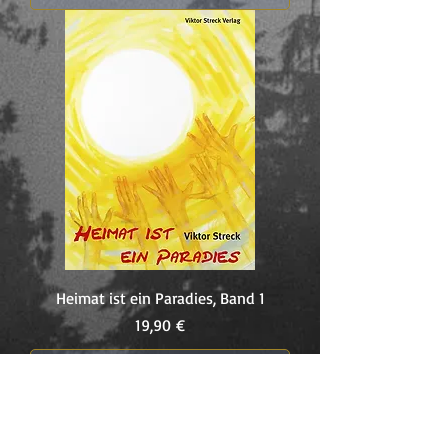
Heimat ist ein Paradies, Band 1
Preis
19,90 €
In den Warenkorb
UNSER GESCHENK FÜR SIE